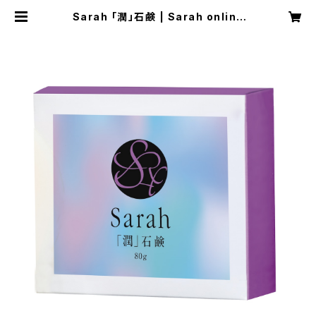
Sarah 「潤」石鹸 | Sarah online
shop